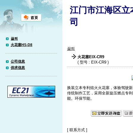
江门市江海区立
司
끓틔
火花塞HS-D8
끓틔
火花塞EIX-CR9
公司信息
( 型号 : EIX-CR9 )
供求信息
换装立本专利炫火火花塞，体验驾驶新
传统制作工艺，采用全新旋压燃点专利
能。环保节能。
[ 联系方式 ]